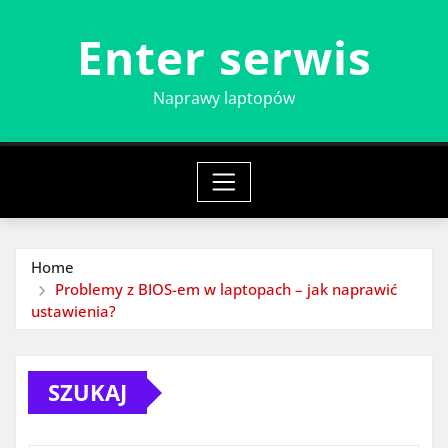
Skip
Enter serwis
to
content
Naprawy laptopów
Home
Problemy z BIOS-em w laptopach – jak naprawić
ustawienia?
SZUKAJ