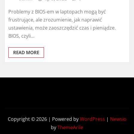
Problemy z BIOS-em w laptopach mogą być
frustrujące, ale zrozumienie, jak naprawić
ustawienia, może zaoszczędzić czas i pieniądze.
BIOS, czyli…
READ MORE
Copyright © 2026 | Powered by
WordPress
|
Newsio
by
ThemeArile