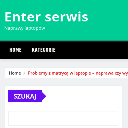
Skip
Enter serwis
to
content
Naprawy laptopów
HOME
KATEGORIE
Home
Problemy z matrycą w laptopie – naprawa czy w
SZUKAJ