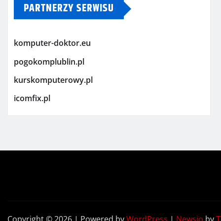
PARTNERZY SERWISU
komputer-doktor.eu
pogokomplublin.pl
kurskomputerowy.pl
icomfix.pl
Copyright © 2026 | Powered by
WordPress
|
Newsio
by
T