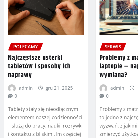
POLECAMY
SERWIS
Najczęstsze usterki
Problemy z m
tabletów i sposoby ich
laptopie – n
naprawy
wymiana?
admin
gru 21, 2025
admin
0
0
Tablety stały się nieodłącznym
Problemy z matr
elementem naszej codzienności
to jedno z najcz
– służą do pracy, nauki, rozrywki
wyzwań, z jakimi
i kontaktu z bliskimi. Im częściej
zmierzyć użytko