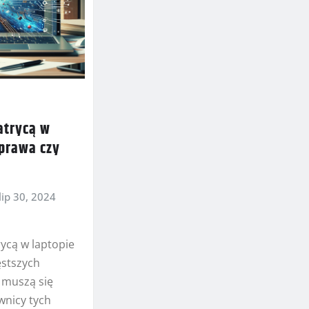
atrycą w
aprawa czy
lip 30, 2024
ycą w laptopie
ęstszych
 muszą się
wnicy tych