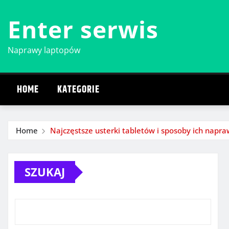
Skip
Enter serwis
to
content
Naprawy laptopów
HOME
KATEGORIE
Home
Najczęstsze usterki tabletów i sposoby ich napr
SZUKAJ