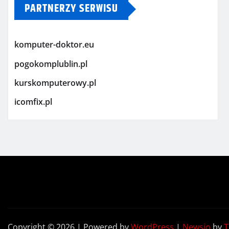
PARTNERZY SERWISU
komputer-doktor.eu
pogokomplublin.pl
kurskomputerowy.pl
icomfix.pl
Copyright © 2026 | Powered by
WordPress
|
Newsio
by
T