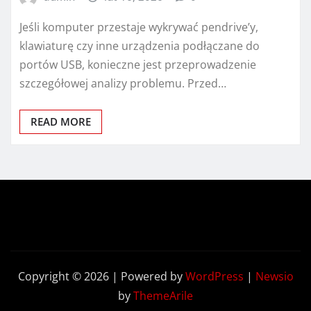
Jeśli komputer przestaje wykrywać pendrive’y,
klawiaturę czy inne urządzenia podłączane do
portów USB, konieczne jest przeprowadzenie
szczegółowej analizy problemu. Przed…
READ MORE
Copyright © 2026 | Powered by
WordPress
|
Newsio
by
ThemeArile