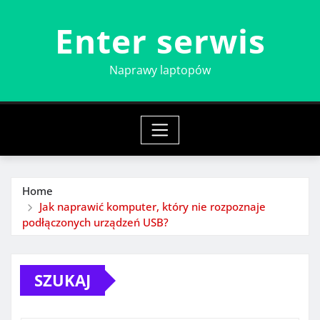
Skip
Enter serwis
to
content
Naprawy laptopów
Home
Jak naprawić komputer, który nie rozpoznaje
podłączonych urządzeń USB?
SZUKAJ