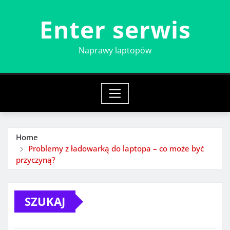
Skip
Enter serwis
to
content
Naprawy laptopów
Home
Problemy z ładowarką do laptopa – co może być
przyczyną?
SZUKAJ