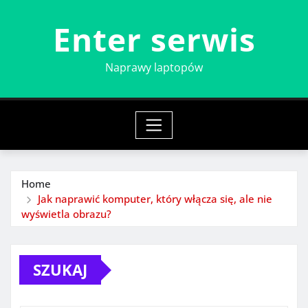
Skip
Enter serwis
to
content
Naprawy laptopów
Home
Jak naprawić komputer, który włącza się, ale nie
wyświetla obrazu?
SZUKAJ