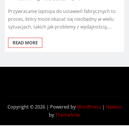
Przywracanie laptopa do ustawień fabrycznych to
proces, który może okazać się niezbędny w wielu
sytuacjach, takich jak problemy z wydajnością,…
READ MORE
Copyright © 2026 | Powered by
WordPress
|
Newsio
by
ThemeArile