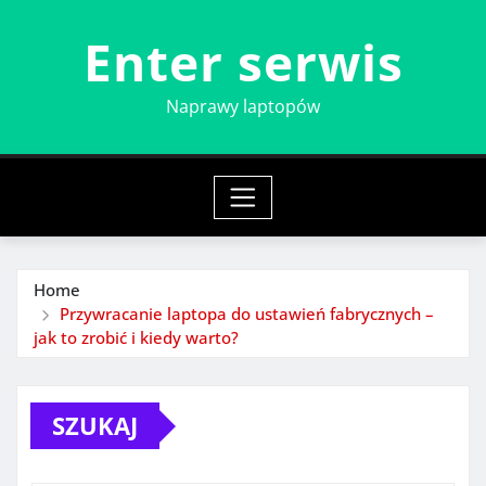
Skip
Enter serwis
to
content
Naprawy laptopów
Home
Przywracanie laptopa do ustawień fabrycznych –
jak to zrobić i kiedy warto?
SZUKAJ