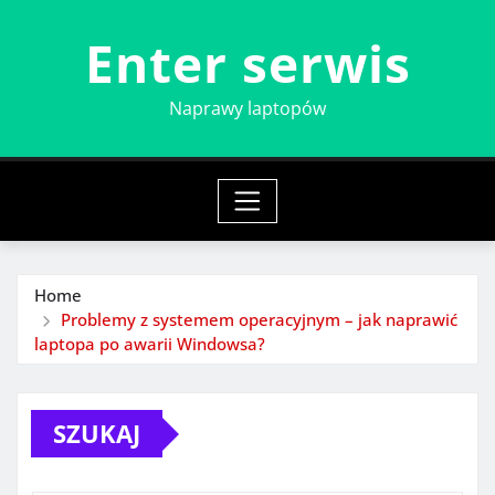
Skip
Enter serwis
to
content
Naprawy laptopów
Home
Problemy z systemem operacyjnym – jak naprawić
laptopa po awarii Windowsa?
SZUKAJ