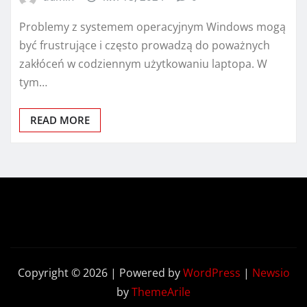
Problemy z systemem operacyjnym Windows mogą
być frustrujące i często prowadzą do poważnych
zakłóceń w codziennym użytkowaniu laptopa. W
tym…
READ MORE
Copyright © 2026 | Powered by
WordPress
|
Newsio
by
ThemeArile