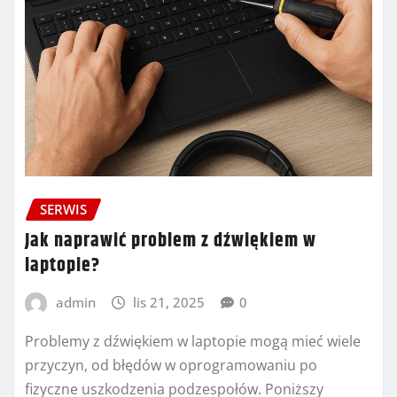
SERWIS
Jak naprawić problem z dźwiękiem w
laptopie?
admin
lis 21, 2025
0
Problemy z dźwiękiem w laptopie mogą mieć wiele
przyczyn, od błędów w oprogramowaniu po
fizyczne uszkodzenia podzespołów. Poniższy