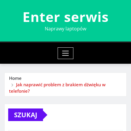
Skip
Enter serwis
to
content
Naprawy laptopów
Home
Jak naprawić problem z brakiem dźwięku w
telefonie?
SZUKAJ