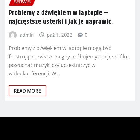
SERWIS
Problemy z dźwiękiem w laptopie –
najczęstsze usterki i jak je naprawić.
admin
paź 1, 2022
0
Problemy z dźwiękiem w laptopie mogą być
frustrujące, zwłaszcza gdy próbujemy obejrzeć film,
posłuchać muzyki czy uczestniczyć w
wideokonferencji. W…
READ MORE