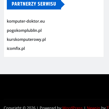
PARTNERZY SERWISU
komputer-doktor.eu
pogokomplublin.pl
kurskomputerowy.pl
icomfix.pl
Copyright © 2026 | Powered by
WordPress
|
Newsio
by
T