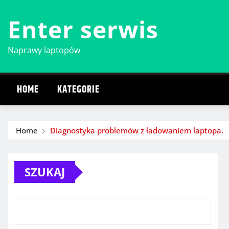
Skip
Enter serwis
to
content
Naprawy laptopów
HOME
KATEGORIE
Home
Diagnostyka problemów z ładowaniem laptopa.
SZUKAJ