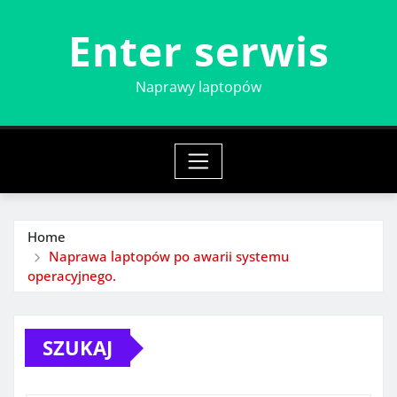
Skip
Enter serwis
to
content
Naprawy laptopów
Home
Naprawa laptopów po awarii systemu
operacyjnego.
SZUKAJ