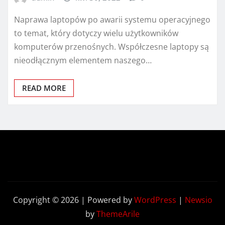
Naprawa laptopów po awarii systemu operacyjnego
to temat, który dotyczy wielu użytkowników
komputerów przenośnych. Współczesne laptopy są
nieodłącznym elementem naszego…
READ MORE
Copyright © 2026 | Powered by
WordPress
|
Newsio
by
ThemeArile